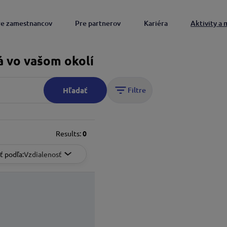
re zamestnancov
Pre partnerov
Kariéra
Aktivity a 
á vo vašom okolí
Hľadať
Filtre
Results:
0
ť podľa
: