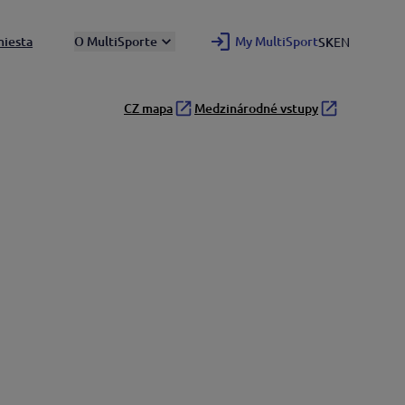
miesta
O MultiSporte
My MultiSport
SK
EN
CZ mapa
Medzinárodné vstupy