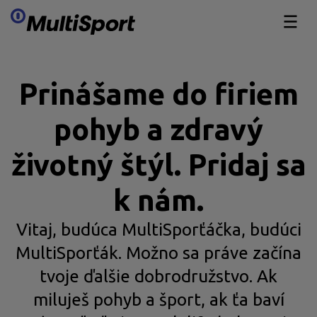
Preskočiť obsah
Prinášame do firiem
pohyb a zdravý
životný štýl. Pridaj sa
k nám.
Vitaj, budúca MultiSporťáčka, budúci
MultiSporťák. Možno sa práve začína
tvoje ďalšie dobrodružstvo. Ak
miluješ pohyb a šport, ak ťa baví