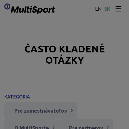
EN
Preskočiť obsah
ČASTO KLADENÉ
OTÁZKY
KATEGÓRIA
Pre zamestnávateľov
O MultiSporte
Pre partnerov