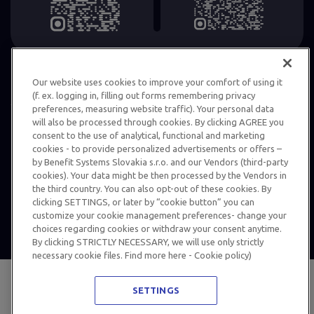
Our website uses cookies to improve your comfort of using it
(f. ex. logging in, filling out forms remembering privacy
preferences, measuring website traffic). Your personal data
will also be processed through cookies. By clicking AGREE you
Ochrana informácií
Podmienky používania karty MultiSport
consent to the use of analytical, functional and marketing
cookies - to provide personalized advertisements or offers –
Vnútorný oznamovací systém
by Benefit Systems Slovakia s.r.o. and our Vendors (third-party
© 2024 Benefit Systems Slovakia s.r.o. Všetky práva vyhradené,
cookies). Your data might be then processed by the Vendors in
použitie informácií na iné ako súkromné účely je možné len
the third country. You can also opt-out of these cookies. By
clicking SETTINGS, or later by “cookie button” you can
s písomným súhlasom – podrobnosti
TU
.
customize your cookie management preferences- change your
choices regarding cookies or withdraw your consent anytime.
By clicking STRICTLY NECESSARY, we will use only strictly
necessary cookie files. Find more here - Cookie policy)
SETTINGS