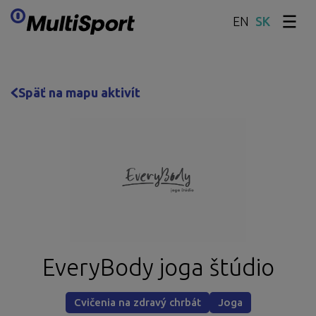
EN
Preskočiť obsah
Späť na mapu aktivít
EveryBody joga štúdio
Cvičenia na zdravý chrbát
Joga