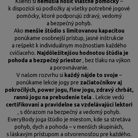
Klienti si
nemusia nosiť vlastné pomôcky
–
k dispozícii sú podložky aj všetky potrebné jogové
pomôcky, ktoré podporujú zdravý, vedomý
a bezpečný pohyb.
Ako
menšie štúdio s limitovanou kapacitou
ponúkame osobnejší prístup, jasné inštrukcie
a rešpekt k individuálnym možnostiam každého
cvičiaceho.
Najdôležitejšou hodnotou štúdia je
pohoda a bezpečný priestor
, bez tlaku na výkon
a porovnávanie.
V našom rozvrhu si
každý nájde to svoje
–
ponúkame lekcie jogy pre
začiatočníkov aj
pokročilých, power jogu, flow jogu, zdravý chrbát,
rannú jogu na prebudenie tela
. Lekcie vedú
certifikovaní a pravidelne sa vzdelávajúci lektori
, s dôrazom na bezpečný a vedomý pohyb.
EveryBody joga štúdio je miestom, kde sa stretáva
pohyb, dych a pohoda – v menších skupinách,
s láskavým prístupom a otvorenosťou pre každého.