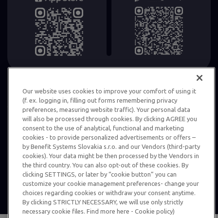
Our website uses cookies to improve your comfort of using it
(f. ex. logging in, filling out forms remembering privacy
preferences, measuring website traffic). Your personal data
will also be processed through cookies. By clicking AGREE you
Ochrana informácií
Podmienky používania karty MultiSport
consent to the use of analytical, functional and marketing
cookies - to provide personalized advertisements or offers –
Vnútorný oznamovací systém
by Benefit Systems Slovakia s.r.o. and our Vendors (third-party
© 2024 Benefit Systems Slovakia s.r.o. Všetky práva vyhradené,
cookies). Your data might be then processed by the Vendors in
použitie informácií na iné ako súkromné účely je možné len
the third country. You can also opt-out of these cookies. By
clicking SETTINGS, or later by “cookie button” you can
s písomným súhlasom – podrobnosti
TU
.
customize your cookie management preferences- change your
choices regarding cookies or withdraw your consent anytime.
By clicking STRICTLY NECESSARY, we will use only strictly
necessary cookie files. Find more here - Cookie policy)