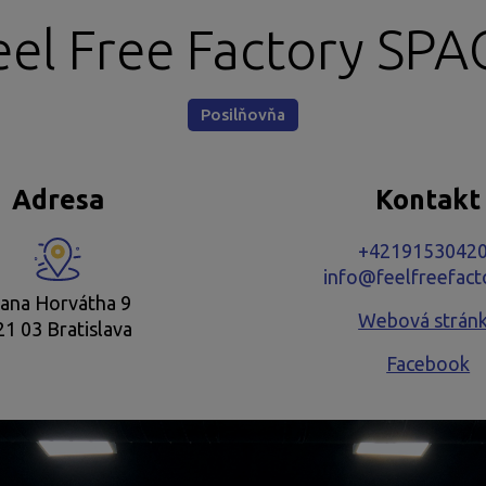
eel Free Factory SPA
Posilňovňa
Adresa
Kontakt
+4219153042
info@feelfreefact
vana Horvátha 9
Webová strán
21 03 Bratislava
Facebook