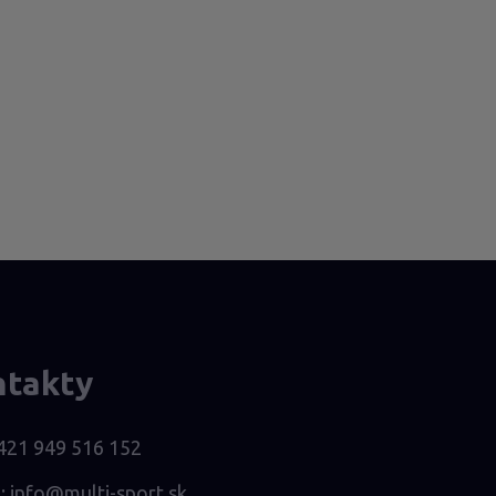
ntakty
421 949 516 152
l:
info@multi-sport.sk