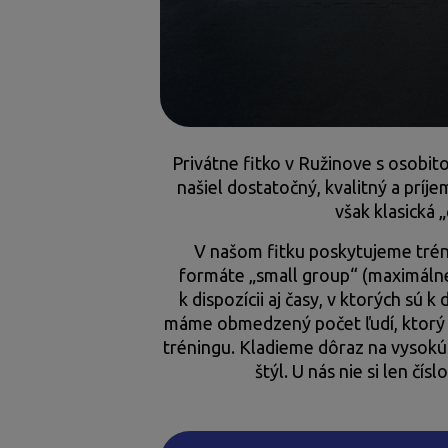
Privátne fitko v Ružinove s osobito
našiel dostatočný, kvalitný a príje
však klasická
V našom fitku poskytujeme tré
formáte „small group“ (maximálne
k dispozícii aj časy, v ktorých sú k
máme obmedzený počet ľudí, ktorý s
tréningu. Kladieme dôraz na vysokú k
štýl. U nás nie si len čí