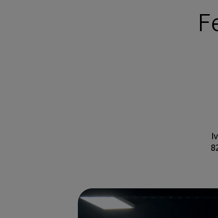
F
I
8