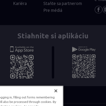
Kariéra
Staňte sa partnerom
Pre médiá
Stiahnite si aplikáciu
logging in, filling out forms remembering
ill also be processed through cookies. By