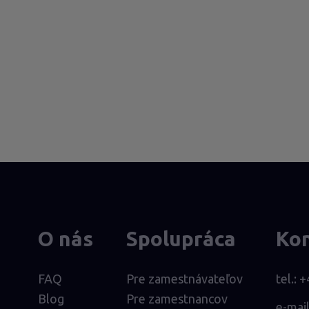
O nás
Spolupráca
Ko
FAQ
Pre zamestnávateľov
tel.:
+
Blog
Pre zamestnancov
e-mai