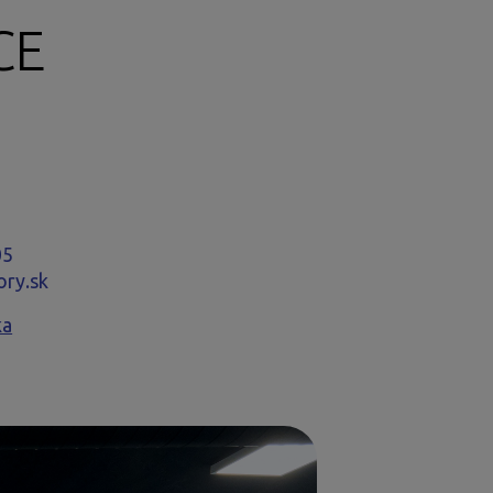
CE
05
ory.sk
ka