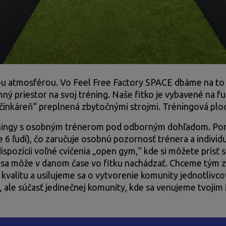
u atmosférou. Vo Feel Free Factory SPACE dbáme na to aby
mný priestor na svoj tréning. Naše fitko je vybavené na fu
 „činkáreň“ preplnená zbytočnými strojmi. Tréningová pl
ningy s osobným trénerom pod odborným dohľadom. Pon
 6 ľudí), čo zaručuje osobnú pozornosť trénera a indi
 dispozícii voľné cvičenia „open gym,“ kde si môžete prísť s
a môže v danom čase vo fitku nachádzať. Chceme tým zab
valitu a usilujeme sa o vytvorenie komunity jednotlivcov
slo, ale súčasť jedinečnej komunity, kde sa venujeme tvoj