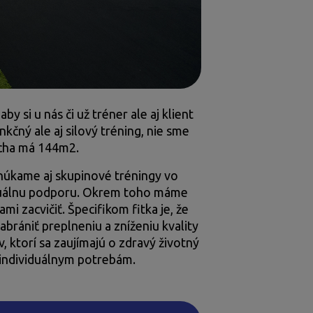
 si u nás či už tréner ale aj klient
nkčný ale aj silový tréning, nie sme
ocha má 144m2.
úkame aj skupinové tréningy vo
viduálnu podporu. Okrem toho máme
ami zacvičiť. Špecifikom fitka je, že
rániť preplneniu a zníženiu kvality
, ktorí sa zaujímajú o zdravý životný
im individuálnym potrebám.