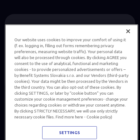
Stiahnite si aplikáciu
Our website uses cookies to improve your comfort of using it
(f. ex. logging in, filling out forms remembering privacy
preferences, measuring website traffic). Your personal data
will also be processed through cookies. By clicking AGREE you
consent to the use of analytical, functional and marketing
cookies - to provide personalized advertisements or offers –
by Benefit Systems Slovakia s.r.o. and our Vendors (third-party
cookies). Your data might be then processed by the Vendors in
the third country. You can also opt-out of these cookies. By
clicking SETTINGS, or later by “cookie button” you can
customize your cookie management preferences- change your
choices regarding cookies or withdraw your consent anytime.
By clicking STRICTLY NECESSARY, we will use only strictly
necessary cookie files. Find more here - Cookie policy)
Ochrana informácií
Podmienky používania karty MultiSport
SETTINGS
Vnútorný oznamovací systém