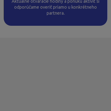
Aktuálne otváracie hodiny a ponuku aktivít si
odporúčame overiť priamo u konkrétneho
partnera.