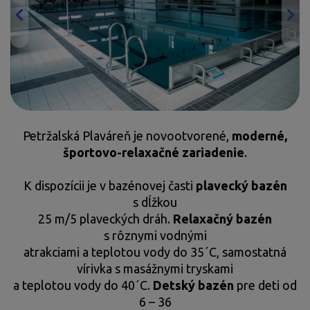
Petržalská Plaváreň je novootvorené,
moderné,
športovo-relaxačné zariadenie
.
K dispozícii je v bazénovej časti
plavecký bazén
s dĺžkou
25 m/5 plaveckých dráh.
Relaxačný bazén
s rôznymi vodnými
atrakciami a teplotou vody do 35´C, samostatná
vírivka s masážnymi tryskami
a teplotou vody do 40´C.
Detský bazén
pre deti od
6 – 36