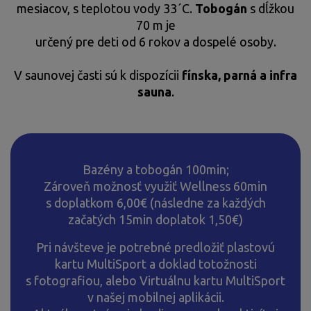
mesiacov, s teplotou vody 33´C.
Tobogán
s dĺžkou
70 m je
určený pre deti od 6 rokov a dospelé osoby.
V saunovej časti sú k dispozícii
fínska, parná a infra
sauna
.
Bazény a tobogán 100min;
Zároveň možnosť využiť Wellness 60min
s doplatkom 6,00€ (následne za každých
začatých 15min doplatok 1,50€)
Pri návšteve je potrebné predložiť plastovú
kartu MultiSport a doklad totožnosti
s fotografiou, alebo Virtuálnu kartu MultiSport
v našej mobilnej aplikácii.