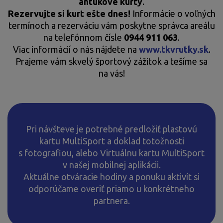
antukové kurty
.
Rezervujte si kurt ešte dnes!
Informácie o voľných
termínoch a rezerváciu vám poskytne správca areálu
na telefónnom čísle
0944 911 063
.
Viac informácií o nás nájdete na
www.tkvrutky.sk
.
Prajeme vám skvelý športový zážitok a tešíme sa
na vás!
Pri návšteve je potrebné predložiť plastovú
kartu MultiSport a doklad totožnosti
s fotografiou, alebo Virtuálnu kartu MultiSport
v našej mobilnej aplikácii.
Aktuálne otváracie hodiny a ponuku aktivít si
odporúčame overiť priamo u konkrétneho
partnera.