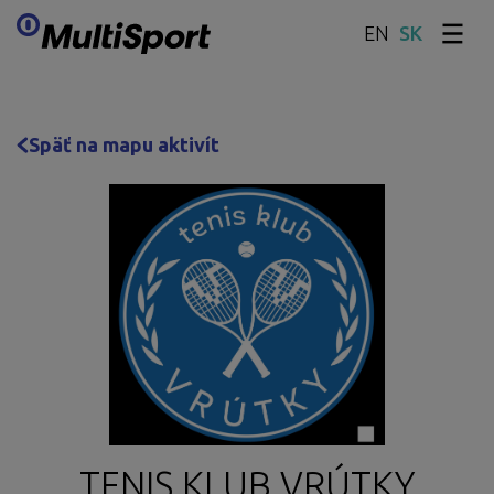
EN
Preskočiť obsah
Späť na mapu aktivít
TENIS KLUB VRÚTKY