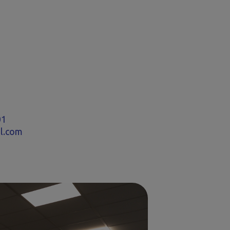
01
l.com