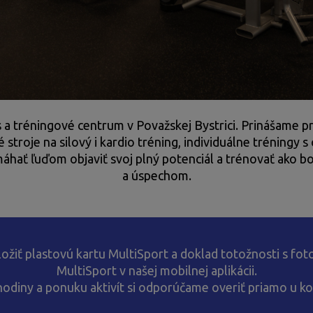
 a tréningové centrum v Považskej Bystrici. Prinášame pries
é stroje na silový i kardio tréning, individuálne tréning
áhať ľuďom objaviť svoj plný potenciál a trénovať ako b
a úspechom.
ožiť plastovú kartu MultiSport a doklad totožnosti s fot
MultiSport v našej mobilnej aplikácii.
hodiny a ponuku aktivít si odporúčame overiť priamo u k