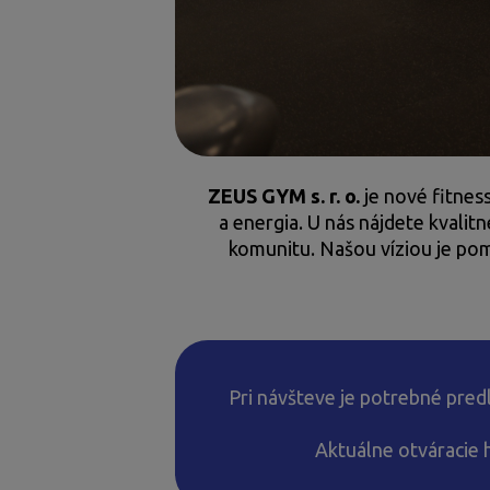
ZEUS GYM s. r. o.
je nové fitness
a energia. U nás nájdete kvalitn
komunitu. Našou víziou je pom
Pri návšteve je potrebné predl
Aktuálne otváracie 