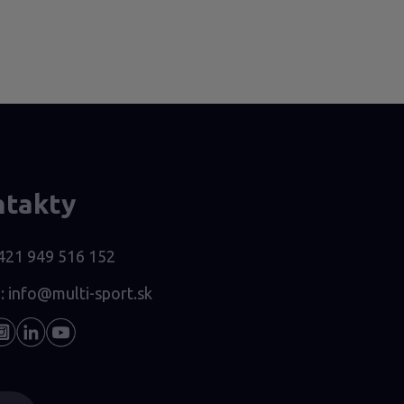
ntakty
421 949 516 152
l:
info@multi-sport.sk