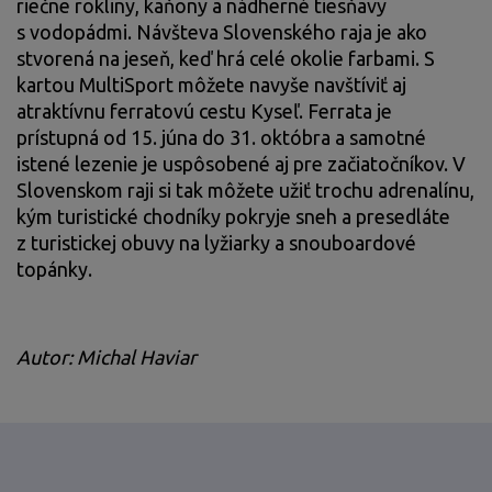
riečne rokliny, kaňony a nádherné tiesňavy
s vodopádmi. Návšteva Slovenského raja je ako
stvorená na jeseň, keď hrá celé okolie farbami. S
kartou MultiSport môžete navyše navštíviť aj
atraktívnu ferratovú cestu Kyseľ. Ferrata je
prístupná od 15. júna do 31. októbra a samotné
istené lezenie je uspôsobené aj pre začiatočníkov. V
Slovenskom raji si tak môžete užiť trochu adrenalínu,
kým turistické chodníky pokryje sneh a presedláte
z turistickej obuvy na lyžiarky a snouboardové
topánky.
Autor: Michal Haviar