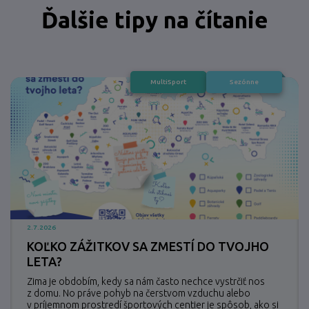
Ďalšie tipy na čítanie
MultiSport
Sezónne
2.7.2026
KOĽKO ZÁŽITKOV SA ZMESTÍ DO TVOJHO
LETA?
Zima je obdobím, kedy sa nám často nechce vystrčiť nos
z domu. No práve pohyb na čerstvom vzduchu alebo
v príjemnom prostredí športových centier je spôsob, ako si