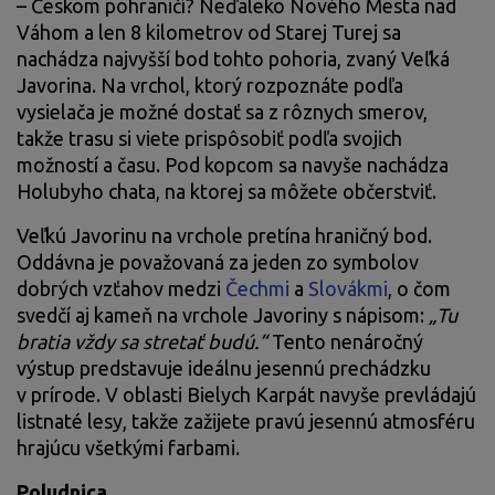
– Českom pohraničí? Neďaleko Nového Mesta nad
Váhom a len 8 kilometrov od Starej Turej sa
nachádza najvyšší bod tohto pohoria, zvaný Veľká
Javorina. Na vrchol, ktorý rozpoznáte podľa
vysielača je možné dostať sa z rôznych smerov,
takže trasu si viete prispôsobiť podľa svojich
mo
žností a času. Pod kopcom sa navyše nachádza
Holubyho chata, na ktorej sa môžete občerstviť.
Veľkú Javorinu na vrchole pretína hraničný bod.
Oddávna je považovaná za jeden zo symbolov
dobrých vzťahov medzi
Čechmi
a
Slovákmi
, o čom
svedčí aj kameň na vrchole Javoriny s nápisom:
„Tu
bratia vždy sa stretať budú.“
Tento nenáročný
výstup predstavuje ideálnu jesennú prechádzku
v prírode. V oblasti Bielych Karpát navyše prevládajú
listnaté lesy, takže zažijete pravú jesennú atmosféru
hrajúcu všetkými farbami.
Poludnica