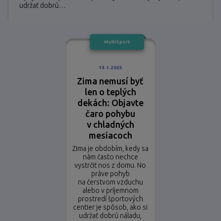
udržať dobrú…
MultiSport
13.1.2025
Zima nemusí byť
len o teplých
dekách: Objavte
čaro pohybu
v chladných
mesiacoch
Zima je obdobím, kedy sa
nám často nechce
vystrčiť nos z domu. No
práve pohyb
na čerstvom vzduchu
alebo v príjemnom
prostredí športových
centier je spôsob, ako si
udržať dobrú náladu,