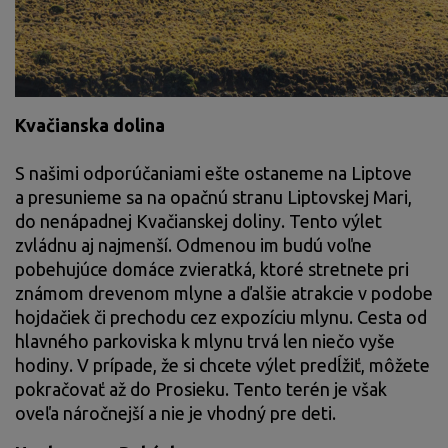
Kvačianska dolina
S našimi odporúčaniami ešte ostaneme na Liptove
a presunieme sa na opačnú stranu Liptovskej Mari,
do nenápadnej Kvačianskej doliny. Tento výlet
zvládnu aj najmenší. Odmenou im budú voľne
pobehujúce domáce zvieratká, ktoré stretnete pri
známom drevenom mlyne a ďalšie atrakcie v podobe
hojdačiek či prechodu cez expozíciu mlynu. Cesta od
hlavného parkoviska k mlynu trvá len niečo vyše
hodiny. V prípade, že si chcete výlet predĺžiť, môžete
pokračovať až do Prosieku. Tento terén je však
oveľa náročnejší a nie je vhodný pre deti.