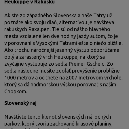
Heukuppe v Rakúsku
Ak ste zo západného Slovenska a naše Tatry už
poznáte ako svoju dlaň, alternatívou je návšteva
rakúskych Raxalpen. Tie sú od nášho hlavného
mesta vzdialené len dve hodiny jazdy autom, čo je
v porovnaní s Vysokými Tatrami ešte o niečo bližšie.
Ako trochu náročnejší jesenný výstup odporúčame
oblý a zarastený vrch Heukuppe, na ktorý sa
zvyčajne vystupuje zo sedla Preiner Gscheid. Zo
sedla následne musíte zdolať prevýšenie probližne
1000 metrov a ocitnete na 2007 metrovom vrchole,
ktorý sa dá nadmorskou výškou porovnať s našim
Chopkom.
Slovenský raj
Navštívte tento klenot slovenských národných
parkov, ktorý tvoria zachované krasové planiny,