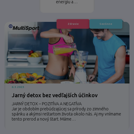
energiu a…
Zdravie
Sezónne
6.3.2023
Jarný detox bez vedľajších účinkov
JARNÝ DETOX – POZITÍVA A NEGATÍVA
Jar je obdobím prebúdzajúcej sa prírody zo zimného
spánku a akýmsi reštartom života okolo nás. Aj my vnímame
tento prerod a nový štart. Máme…