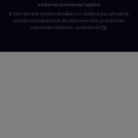
Vnútorný oznamovací systém
© 2024 Benefit Systems Slovakia s.r.o. Všetky práva vyhradené,
použitie informácií na iné ako súkromné účely je možné len
s písomným súhlasom – podrobnosti
TU
.