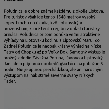
Poludnica je dobre známa každému z okolia Liptova.
Pre turistov však ide tento 1548 metrov vysoký
kopec trochu do úzadia, kvôli obrovským
možnostiam, ktoré tento región v oblasti turistiky
prináša. Poludnica pritom ponúka veľmi atraktívne
výhľady na Liptovskú kotlinu a Liptovskú Maru. Zo
Zadnej Poludnice je naopak krásny výhľad na Nízke
Tatry od Chopku až po Veľký Bok. Samotný výstup je
možný z dedín Závažná Poruba, Iľanovo a Liptovský
Ján. Ide o príjemnú doobedňajšiu túru na približne 5
hodín. Nie je úplnou prechádzkou, ale ani náročným
výstupom na inak strmé severné svahy Nízkych
Tatier.