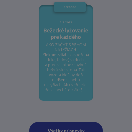
Sezónne
3.2.2023
Bežecké lyžovanie
pre každého
AKO ZAČAŤ S BEHOM
NA LYŽIACH
Slnkom zaliata zasnežená
lúka, ľadový vzduch
a pred vami bezchybná
bežkárska stopa. Tak
vyzerá ideálny deň
nadšenca behu
na lyžiach. Ak uvažujete,
že sa necháte zlákať…
Všetky príspevky