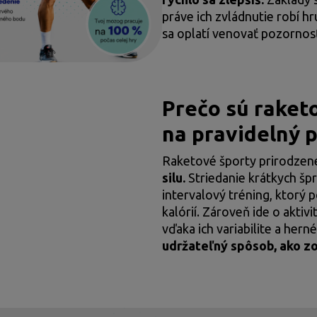
práve ich zvládnutie robí h
sa oplatí venovať pozornos
Prečo sú raket
na pravidelný 
Raketové športy prirodze
silu.
Striedanie krátkych šp
intervalový tréning, ktorý 
kalórií. Zároveň ide o aktivi
vďaka ich variabilite a hern
udržateľný spôsob, ako z