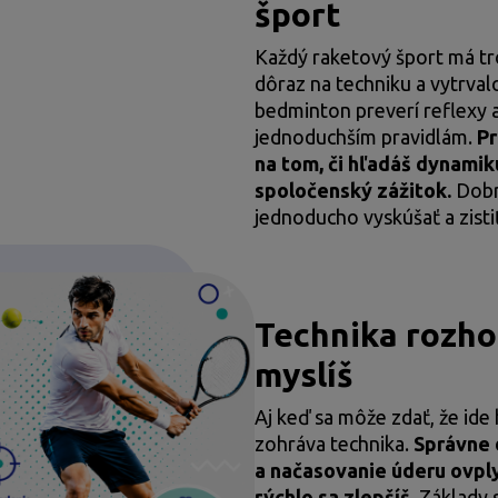
šport
Každý raketový šport má tro
dôraz na techniku a vytrvalo
bedminton preverí reflexy a
jednoduchším pravidlám.
Pr
na tom, či hľadáš dynamik
spoločenský zážitok.
Dobrá
jednoducho vyskúšať a zistiť,
Technika rozhod
myslíš
Aj keď sa môže zdať, že ide 
zohráva technika.
Správne 
a načasovanie úderu ovplyv
rýchlo sa zlepšíš.
Základy 