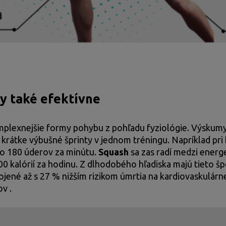
y také efektívne
mplexnejšie formy pohybu z pohľadu fyziológie. Výskumy
j krátke výbušné šprinty v jednom tréningu. Napríklad pri
lo 180 úderov za minútu.
Squash
sa zas radí medzi energ
00 kalórií za hodinu. Z dlhodobého hľadiska majú tieto šp
ojené až s 27 % nižším rizikom úmrtia na kardiovaskulárn
v .