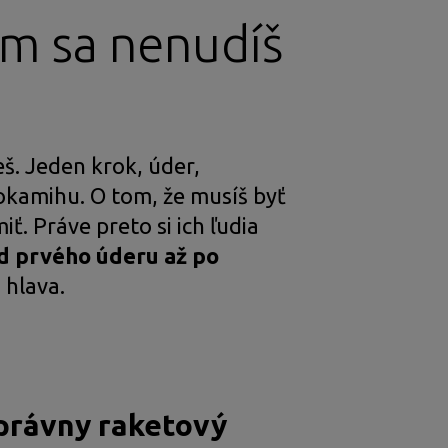
om sa nenudíš
eš. Jeden krok, úder,
okamihu. O tom, že musíš byť
ť. Práve preto si ich ľudia
od prvého úderu až po
 hlava.
správny raketový