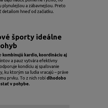
ru plynulejšou a zábavnejšou. Preto
ť detailom hneď od začiatku.
ové športy ideálne
pohyb
ne
kombinujú kardio, koordináciu aj
rintov a pauz vytvára efektívny
podporuje kondíciu aj spaľovanie
ty, ku ktorým sa ľudia vracajú – práve
ému prvku. To z nich robí
dlhodobo
ostať v pohybe.