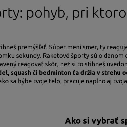
rty: pohyb, pri ktor
 stihneš premýšľať. Súper mení smer, ty reaguj
zlomku sekundy. Raketové športy sú o danom 
vený reagovať skôr, než si to stihneš uvedomi
del, squash či bedminton ťa držia v strehu 
ko sa hýbe tvoje telo, pracuje naplno aj tvoja
Ako si vybrať 