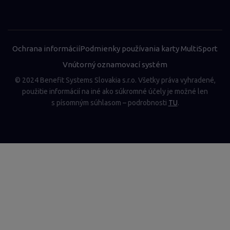
Ochrana informácií
Podmienky používania karty MultiSport
Vnútorný oznamovací systém
© 2024 Benefit Systems Slovakia s.r.o. Všetky práva vyhradené,
použitie informácií na iné ako súkromné účely je možné len
s písomným súhlasom – podrobnosti
TU
.