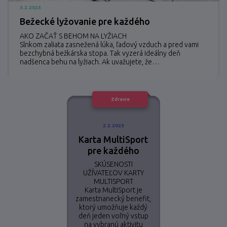
3.2.2023
Bežecké lyžovanie pre každého
AKO ZAČAŤ S BEHOM NA LYŽIACH
Slnkom zaliata zasnežená lúka, ľadový vzduch a pred vami
bezchybná bežkárska stopa. Tak vyzerá ideálny deň
nadšenca behu na lyžiach. Ak uvažujete, že…
Zdravie
2.2.2023
Karta MultiSport
pre každého
SKÚSENOSTI
UŽÍVATEĽOV KARTY
MULTISPORT
Karta MultiSport je
zamestnanecký benefit,
ktorý umožňuje každý
deň jeden voľný vstup
na vybranú aktivitu