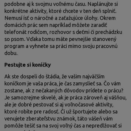
podobne aj k svojmu voľnému času. Naplánujte si
konkrétne aktivity, ktoré chcete v ten deň splniť.
Nemusí ísť o náročné a zaťažujúce úlohy. Okrem
domácich prác sem napríklad môžete zaradiť
telefonát rodičom, rozhovor s deťmi či prechádzku
so psom. Vďaka tomu máte pevnejšie stanovený
program a vyhnete sa práci mimo svoju pracovnú
dobu.
Pestujte si koníčky
Ak ste dospeli do štádia, že vašim najväčším
koníčkom je vaša práca, je čas zamyslieť sa. Čo vám
zostane, ak z nečakaných dôvodov prídete o prácu?
Je samozrejme skvelé, ak je práca zároveň aj vášňou,
ale je dobré pestovať si aj voľnočasové aktivity,
ktoré robíte pre radosť. Či už športujete alebo sa
venujete zberateľstvu známok, táto vášeň vám
pomôže tešiť sa na svoj voľný čas a nepredlžovať si