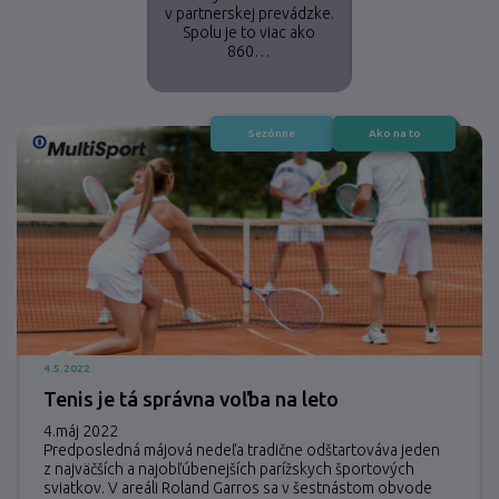
v partnerskej prevádzke.
Spolu je to viac ako
860…
Sezónne
Ako na to
4.5.2022
Tenis je tá správna voľba na leto
4.máj 2022
Predposledná májová nedeľa tradične odštartováva jeden
z najväčších a najobľúbenejších parížskych športových
sviatkov. V areáli Roland Garros sa v šestnástom obvode