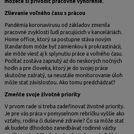
môžete si privodiť pracovné vyhorenie.
Zlievanie voľného času s prácou
Pandémia koronavírusu od základov zmenila
pracovné zvyklosti ľudí pracujúcich v kanceláriách.
Home office, ktorý sa postupne stáva novým
štandardom môže byť zámienkou k prokrastinácii,
ale môže viesť aj k splynutiu práce a voľného času.
Počítač zostáva zapnutý až do neskorých nočných
hodín a pre človeka, ktorý je do svojej práce
skutočne zažratý, sa neustále monitorovanie úloh
môže stať závislosťou. Ako tomu predchádzať?
Zmeňte svoje životné priority
V prvom rade si treba zadefinovať životné priority.
Je pre vás práca v pomyselnom rebríčku vyššie ako
vzťahy, rodina či duševné zdravie? Čo sa môže stať
ak budete dlhodobo zanedbávať rodinné väzby