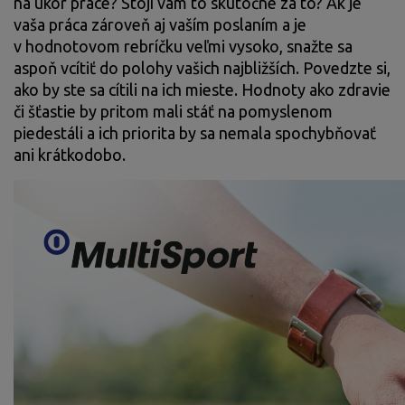
na úkor práce? Stojí vám to skutočne za to? Ak je
vaša práca zároveň aj vaším poslaním a je
v hodnotovom rebríčku veľmi vysoko, snažte sa
aspoň vcítiť do polohy vašich najbližších. Povedzte si,
ako by ste sa cítili na ich mieste. Hodnoty ako zdravie
či šťastie by pritom mali stáť na pomyslenom
piedestáli a ich priorita by sa nemala spochybňovať
ani krátkodobo.