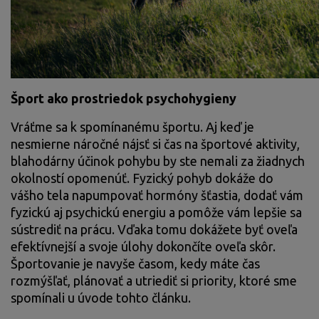
Šport ako prostriedok psychohygieny
Vráťme sa k spomínanému športu. Aj keď je
nesmierne náročné nájsť si čas na športové aktivity,
blahodárny účinok pohybu by ste nemali za žiadnych
okolností opomenúť. Fyzický pohyb dokáže do
vášho tela napumpovať hormóny šťastia, dodať vám
fyzickú aj psychickú energiu a pomôže vám lepšie sa
sústrediť na prácu. Vďaka tomu dokážete byť oveľa
efektívnejší a svoje úlohy dokončíte oveľa skôr.
Športovanie je navyše časom, kedy máte čas
rozmýšľať, plánovať a utriediť si priority, ktoré sme
spomínali u úvode tohto článku.