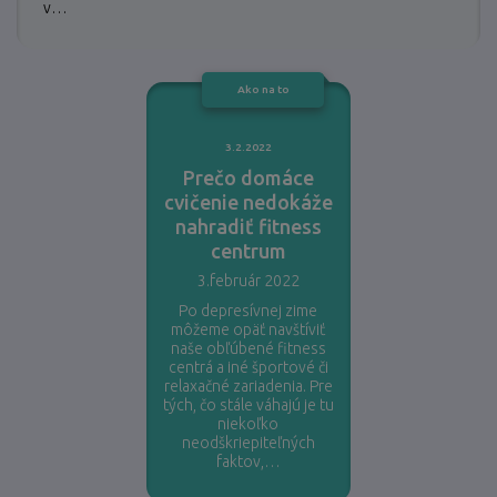
v…
Ako na to
3.2.2022
Prečo domáce
cvičenie nedokáže
nahradiť fitness
centrum
3.február 2022
Po depresívnej zime
môžeme opäť navštíviť
naše obľúbené fitness
centrá a iné športové či
relaxačné zariadenia. Pre
tých, čo stále váhajú je tu
niekoľko
neodškriepiteľných
faktov,…