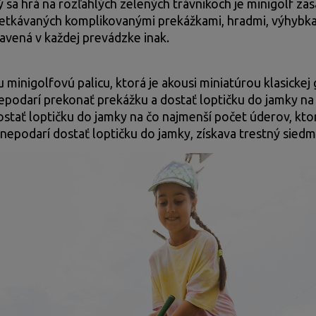
ý sa hrá na rozľahlých zelených trávnikoch je minigolf z
pretkávaných komplikovanými prekážkami, hradmi, výhybka
tavená v každej prevádzke inak.
u minigolfovú palicu, ktorá je akousi miniatúrou klasickej 
nepodarí prekonať prekážku a dostať loptičku do jamky na
 dostať loptičku do jamky na čo najmenší počet úderov, k
s nepodarí dostať loptičku do jamky, získava trestný sied