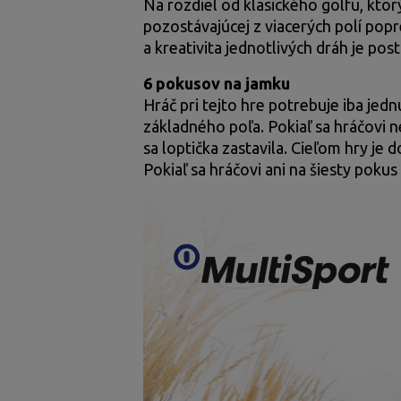
Na rozdiel od klasického golfu, ktor
pozostávajúcej z viacerých polí po
a kreativita jednotlivých dráh je pos
6 pokusov na jamku
Hráč pri tejto hre potrebuj
e iba jedn
základného poľa. Pokiaľ sa hráčovi 
sa loptička zastavila. Cieľom hry je
Pokiaľ sa hráčovi ani na šiesty poku