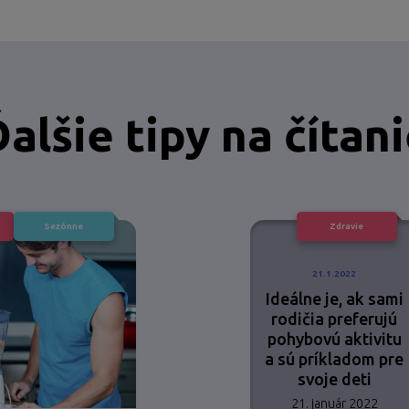
alšie tipy na čítan
Sezónne
Zdravie
21.1.2022
Ideálne je, ak sami
rodičia preferujú
pohybovú aktivitu
a sú príkladom pre
svoje deti
21. január 2022