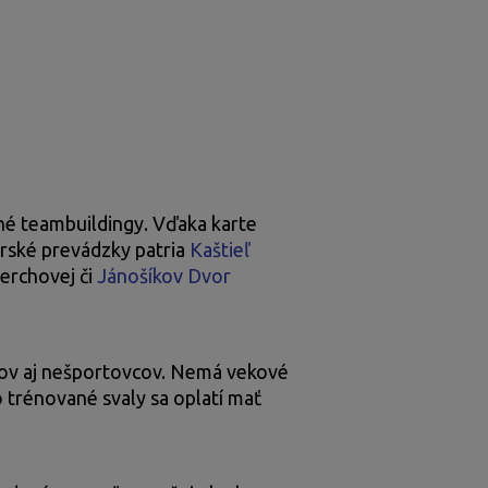
ovné teambuildingy. Vďaka karte
rské prevádzky patria
Kaštieľ
erchovej či
Jánošíkov Dvor
vcov aj nešportovcov. Nemá vekové
o trénované svaly sa oplatí mať