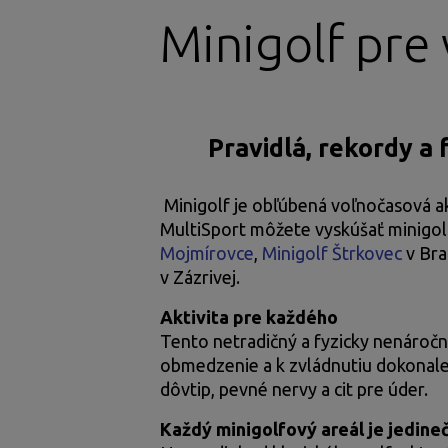
Minigolf pre 
Pravidlá, rekordy a fa
Minigolf je obľúbená voľnočasová akt
MultiSport môžete vyskúšať minigol
Mojmírovce
,
Minigolf Štrkovec
v Bra
v Zázrivej.
Aktivita pre každého
Tento netradičný a fyzicky nenároč
obmedzenie a k zvládnutiu dokonalej 
dôvtip, pevné nervy a cit pre úder.
Každý minigolfový areál je jedine