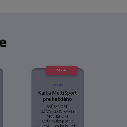
ie
Zdravie
2.2.2023
Karta MultiSport
pre každého
SKÚSENOSTI
UŽÍVATEĽOV KARTY
MULTISPORT
Karta MultiSport je
zamestnanecký benefit,