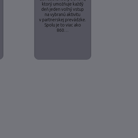
ktorý umožňuje každý
deň jeden voľný vstup
na vybranú aktivitu
v partnerskej prevádzke.
Spolu je to viac ako
860…