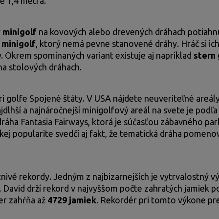
ne 1,4 metra.
ý minigolf
na kovových alebo drevených dráhach potiahn
 minigolf
, ktorý nemá pevne stanovené dráhy. Hráč si ich
v. Okrem spomínaných variant existuje aj napríklad
stern 
na stolových dráhach.
ri golfe Spojené štáty. V USA nájdete neuveriteľné areál
najdlhší a najnáročnejší minigolfový areál na svete je p
áha Fantasia Fairways, ktorá je súčasťou zábavného par
kej popularite svedčí aj fakt, že tematická dráha pomeno
nivé rekordy. Jedným z najbizarnejších je vytrvalostný 
 David drží rekord v najvyššom počte zahratých jamiek po
er zahŕňa až
4729 jamiek
. Rekordér pri tomto výkone preš