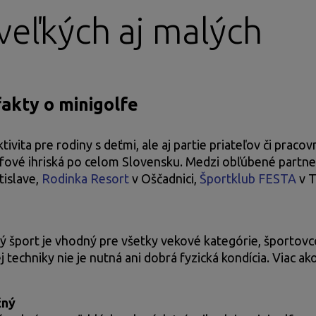
veľkých aj malých
kty o minigolfe
ivita pre rodiny s deťmi, ale aj partie priateľov či prac
fové ihriská po celom Slovensku. Medzi obľúbené partne
tislave,
Rodinka Resort
v Oščadnici,
Športklub FESTA
v T
ný šport je vhodný pre všetky vekové kategórie, športo
techniky nie je nutná ani dobrá fyzická kondícia. Viac ak
čný