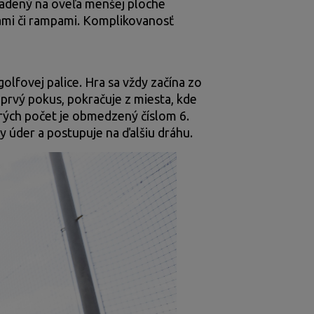
asadený na oveľa menšej ploche
mi či rampami.
Komplikovanosť
golfovej palice. Hra sa vždy začína zo
 prvý pokus, pokračuje z miesta, kde
torých počet je obmedzený číslom 6.
my úder a postupuje na ďalšiu dráhu.