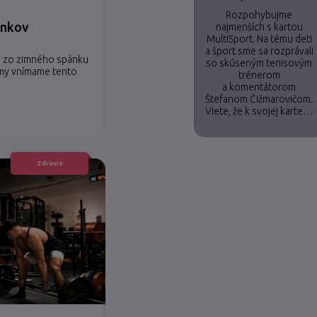
Rozpohybujme
inkov
najmenších s kartou
MultiSport. Na tému deti
a šport sme sa rozprávali
dy zo zimného spánku
so skúseným tenisovým
j my vnímame tento
trénerom
a komentátorom
Štefanom Čižmarovičom.
Viete, že k svojej karte…
Zdravie