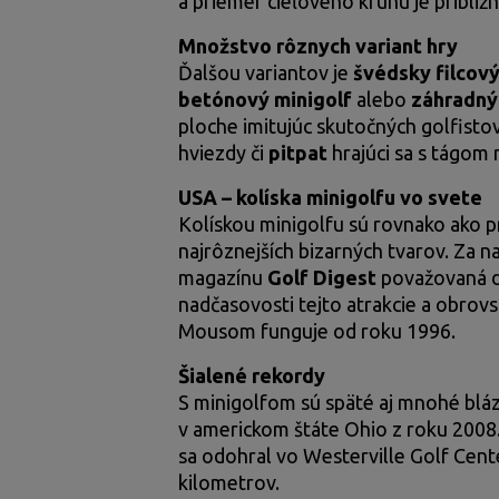
a priemer cieľového kruhu je približ
Množstvo rôznych variant hry
Ďalšou variantov je
švédsky filcov
betónový minigolf
alebo
záhradný
ploche imitujúc skutočných golfisto
hviezdy či
pitpat
hrajúci sa s tágom 
USA – kolíska minigolfu vo svete
Kolískou minigolfu sú rovnako ako p
najrôznejších bizarných tvarov. Za 
magazínu
Golf Digest
považovaná dr
nadčasovosti tejto atrakcie a obrovs
Mousom funguje od roku 1996.
Šialené rekordy
S minigolfom sú späté aj mnohé bláz
v americkom štáte Ohio z roku 2008.
sa odohral vo Westerville Golf Cent
kilometrov.