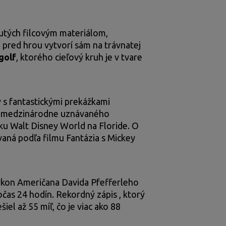
utých filcovým materiálom,
 pred hrou vytvorí sám na trávnatej
golf
, ktorého cieľový kruh je v tvare
y s fantastickými prekážkami
odľa medzinárodne uznávaného
ku Walt Disney World na Floride. O
vaná podľa filmu Fantázia s Mickey
výkon Američana Davida Pfefferleho
čas 24 hodín. Rekordný zápis , ktorý
iel až 55 míľ, čo je viac ako 88