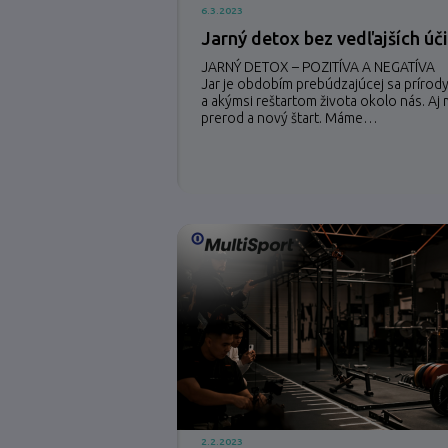
6.3.2023
Jarný detox bez vedľajších úč
JARNÝ DETOX – POZITÍVA A NEGATÍVA
Jar je obdobím prebúdzajúcej sa príro
a akýmsi reštartom života okolo nás. A
prerod a nový štart. Máme…
2.2.2023