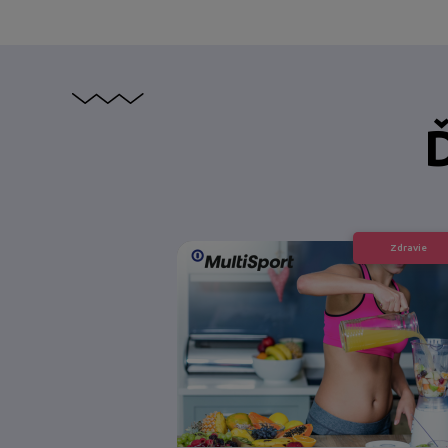
Ď
Zdravie