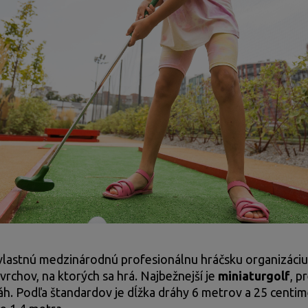
 vlastnú medzinárodnú profesionálnu hráčsku organizáciu 
vrchov, na ktorých sa hrá. Najbežnejší je
miniaturgolf
, p
h. Podľa štandardov je dĺžka dráhy 6 metrov a 25 centim